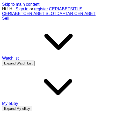
Skip to main content
Hi
!
Hi!
Sign in
or
register
CERIABET
SITUS
CERIABET
CERIABET SLOT
DAFTAR CERIABET
Sell
Watchlist
Expand Watch List
My eBay
Expand My eBay