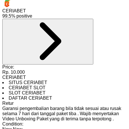
CERIABET
99.5% positive
Price:
Rp. 10.000
CERIABET
SITUS CERIABET
CERIABET SLOT
SLOT CERIABET
DAFTAR CERIABET
Retur
Garansi pengembalian barang bila tidak sesuai atau rusak
selama 7 hari dari tanggal paket tiba
.
Wajib menyertakan
Video Unboxing Paket yang di terima tanpa terpotong
.
Condition: