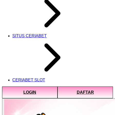
SITUS CERIABET
CERIABET SLOT
LOGIN
DAFTAR