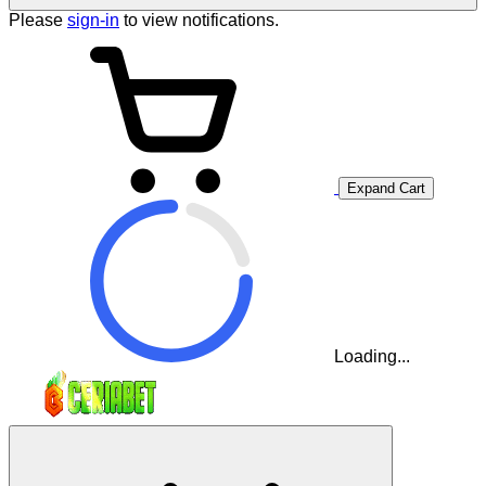
Please
sign-in
to view notifications.
Expand Cart
Loading...