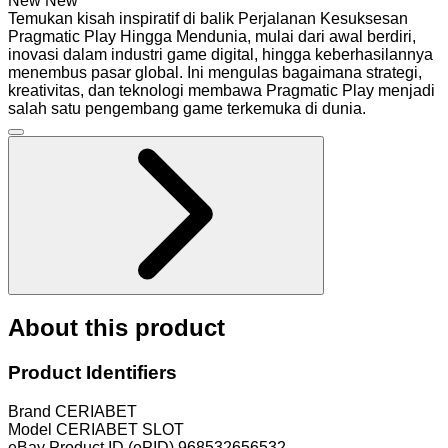
New
New
Temukan kisah inspiratif di balik Perjalanan Kesuksesan
Pragmatic Play Hingga Mendunia, mulai dari awal berdiri,
inovasi dalam industri game digital, hingga keberhasilannya
menembus pasar global. Ini mengulas bagaimana strategi,
kreativitas, dan teknologi membawa Pragmatic Play menjadi
salah satu pengembang game terkemuka di dunia.
About this product
Product Identifiers
Brand
CERIABET
Model
CERIABET SLOT
eBay Product ID (ePID)
968532656532