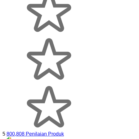
5
800,808 Penilaian Produk