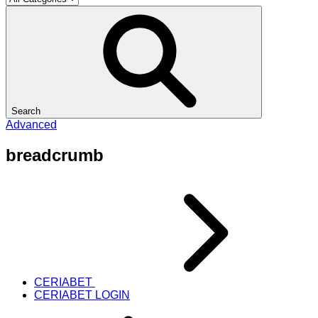
Search
Advanced
breadcrumb
CERIABET
CERIABET LOGIN