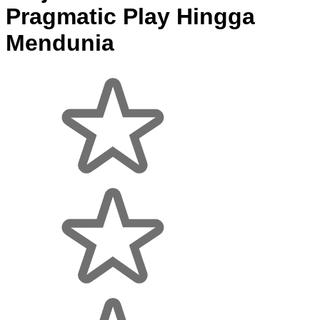
Pragmatic Play Hingga
Mendunia