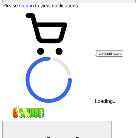
Please
sign-in
to view notifications.
Expand Cart
Loading...