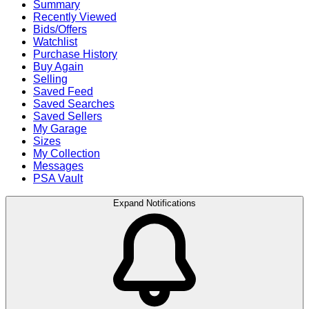
Summary
Recently Viewed
Bids/Offers
Watchlist
Purchase History
Buy Again
Selling
Saved Feed
Saved Searches
Saved Sellers
My Garage
Sizes
My Collection
Messages
PSA Vault
Expand Notifications