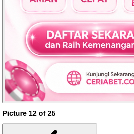
Picture 12 of 25