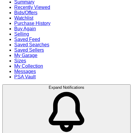
Summary
Recently Viewed
Bids/Offers
Watchlist
Purchase History
Buy Again
Selling
Saved Feed
Saved Searches
Saved Sellers
My Garage
Sizes
My Collection
Messages
PSA Vault
Expand Notifications