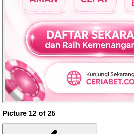
Picture 12 of 25